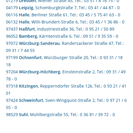
01219
Dresden
, Wiener Straße 45, Tel.: 03 51 / 8 76 75 - 0
04179
Leipzig
, Schomburgkstraße 7, Tel.: 03 41 / 44 87 - 0
06116
Halle
, Berliner Straße 61, Tel.: 03 45 / 5 75 41 63 - 0
06132
Halle
, Willi-Brundert-Straße 6, Tel.: 03 45 / 1 36 86 - 0
97437
Haßfurt
, Industriestraße 36, Tel.: 0 95 21 / 50 89
96052
Bamberg
, Kärntenstraße 6, Tel.: 09 51 / 9 35 59 - 0
97072
Würzburg-Sanderau
, Randersackerer Straße 47, Tel.:
09 31 / 7 44 55
97199
Ochsenfurt
, Würzburger Straße 20, Tel.: 0 93 31 / 18
18
97204
Würzburg-Höchberg
, Einsteinstraße 2, Tel.: 09 31 / 49
78 - 0
97318
Kitzingen
, Repperndorfer Straße 12k, Tel.: 0 93 21 / 41
01
97424
Schweinfurt
, Sven-Wingquist-Straße 2, Tel.: 0 97 21 / 6
55 - 0
98529
Suhl
, Mühlbergstraße 55, Tel.: 0 36 81 / 39 72 - 0