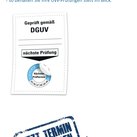
- so behalten Sie Ihre UVV-Prüfungen stets im Blick.